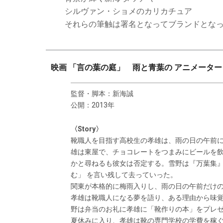
シルヴァン・ショメのカリカチュア
それらの筆触は署名となってブランドとな
映画 「言の葉の庭」 雨と青葉の アニメータ
監督・脚本：新海誠
公開：2013年
〈Story〉
靴職人を目指す高校生の孝雄は、雨の日の午前
雄は東屋で、チョコレートをつまみにビールを
かと尋ねるも彼女は否定する。雪野は『万葉集』の
む」 を言い残して去っていった。
関東が本格的に梅雨入りし、雨の日の午前だけ
孝雄は靴職人になる夢を語り、ある理由から味
野は弁当のお礼に孝雄に「靴作りの本」をプレ
夏休みに入り、孝雄は靴の専門学校の学費を稼