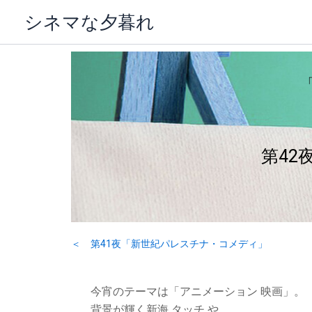
内
シネマな夕暮れ
容
を
ス
キ
ッ
プ
第4
＜ 第41夜「新世紀パレスチナ・コメディ」
今宵のテーマは「アニメーション 映画」。
背景が輝く新海 タッチ や