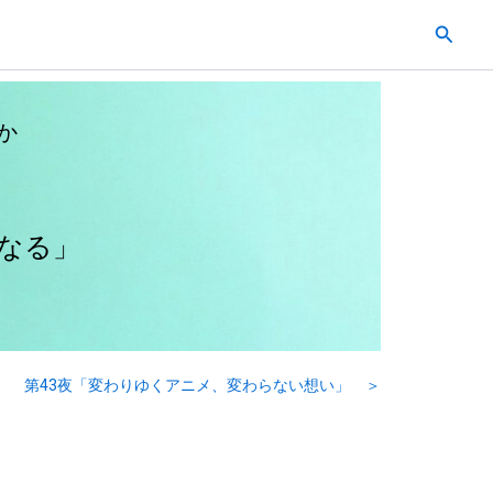
検
索
か
なる」
第43夜「変わりゆくアニメ、変わらない想い」 ＞