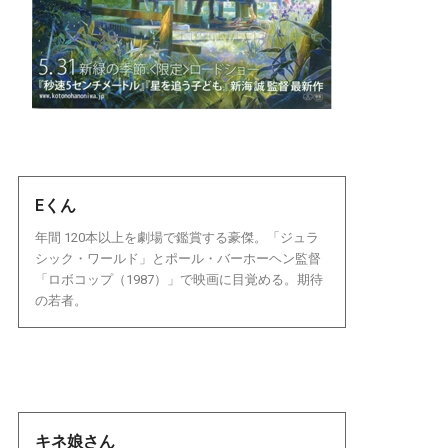
Eくん
年間 120本以上を劇場で鑑賞する豪傑。「ジュラ
シック・ワールド」とポール・バーホーヘン監督
「ロボコップ（1987）」で映画に目覚める。期待
の若者。
キネ娘さん