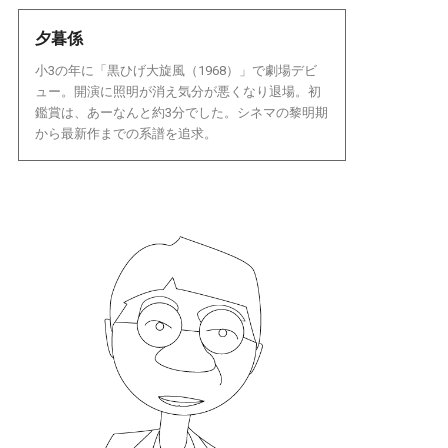
夕暮係
小3の年に「黒ひげ大旋風（1968）」で劇場デビ
ュー。開演に照明が消え気分が悪くなり退場。初
鑑賞は、あーなんと約3分でした。シネマの黎明期
から最新作までの系譜を追求。