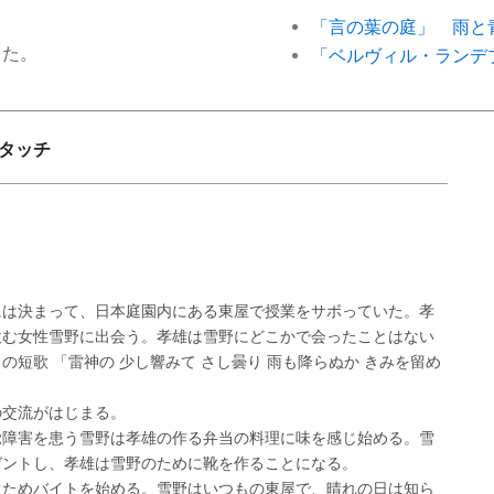
「言の葉の庭」 雨と
った。
「ベルヴィル・ランデ
ータッチ
には決まって、日本庭園内にある東屋で授業をサボっていた。孝
飲む女性雪野に出会う。孝雄は雪野にどこかで会ったことはない
短歌 「雷神の 少し響みて さし曇り 雨も降らぬか きみを留め
の交流がはじまる。
覚障害を患う雪野は孝雄の作る弁当の料理に味を感じ始める。雪
ゼントし、孝雄は雪野のために靴を作ることになる。
ぐためバイトを始める。雪野はいつもの東屋で、晴れの日は知ら