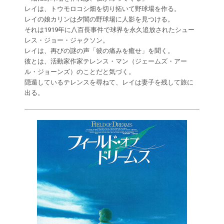
レイは、トウモロコシ畑を切り拓いて野球場を作る。
レイの娘カリンは夕闇の野球場に人影を見つける。
それは1919年に八百長事件で球界を永久追放されたシュー
レス・ジョー・ジャクソン。
レイは、再びの謎の声「彼の痛みを癒せ」を聞く。
彼とは、活動家作家テレンス・マン（ジェームズ・アー
ル・ジョーンズ）のことだと気づく。
隠遁しているテレンスを尋ねて、レイは妻子を残して旅に
出る。