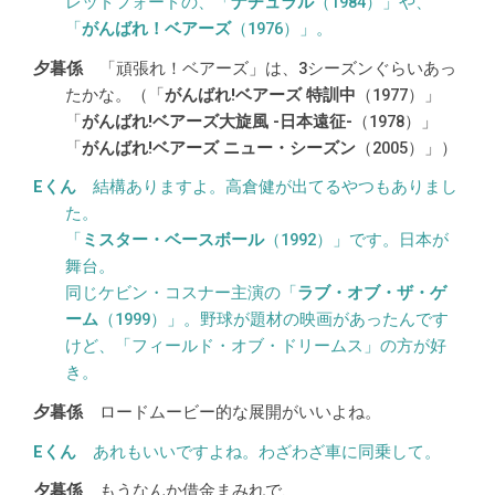
レッドフォードの、「
ナチュラル
（1984）」や、
「
がんばれ！ベアーズ
（1976）」。
「頑張れ！ベアーズ」は、3シーズンぐらいあっ
たかな。（「
がんばれ!ベアーズ 特訓中
（1977）」
「
がんばれ!ベアーズ大旋風 -日本遠征-
（1978）」
「
がんばれ!ベアーズ ニュー・シーズン
（2005）」）
結構ありますよ。高倉健が出てるやつもありまし
た。
「
ミスター・ベースボール
（1992）」です。日本が
舞台。
同じケビン・コスナー主演の「
ラブ・オブ・ザ・ゲ
ーム
（1999）」。野球が題材の映画があったんです
けど、「フィールド・オブ・ドリームス」の方が好
き。
ロードムービー的な展開がいいよね。
あれもいいですよね。わざわざ車に同乗して。
もうなんか借金まみれで、