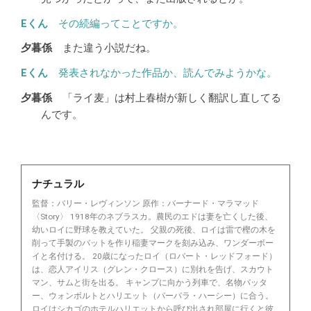
その続編ってことですか。
また違う小説だね。
発表されなかった作品か、読んでみようかな。
「ライ麦」は村上春樹が新しく翻訳し直してる
んです。
ナチュラル
監督：バリー・レヴィンソン 原作：バーナード・マラマッド
〈Story〉 1918年のネブラスカ。農民のエドは妻を亡くした後、
幼いロイに野球を教えていた。 父親の死後、ロイは雷で樫の木を
削って手製のバットを作り稲妻マークを刻み込み、ワンダーボー
イと名付ける。 20歳になったロイ（ロバート・レッドフォード）
は、恋人アイリス（グレン・クロース）に別れを告げ、スカウト
マン、サムと街を出る。 キャンプに向かう列車で、名物バッタ
ー、ウォンボルトとハリエット（バーバラ・ハーシー）に合う。
ロイはシカゴのホテルハリエットから呼び出され部屋に行くと彼