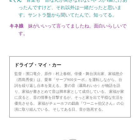
ったんですけど、それ以外は一緒だったと思いま
す。サントラ盤から聞いてたんで。知ってる。
妹がいいって言ってましたね。面白いらしいで
す。
ドライブ・マイ・カー
監督：濱口竜介、原作：村上春樹。俳優・舞台演出家、家福悠介
（西島秀俊）は、愛車「サーブ900ターボ」を運転しながら、台
詞を繰り返し台本を覚える。 妻の音（霧島れいか）が物語を語
り、家福が書きとめて音は脚本家として成功している。 家福が家
に戻ると、音の情事を目撃するが、そっと家を出て平穏な生活を
優先させる。 家福がチェーホフの戯曲『ワーニャ伯父さん』の公
演に取り組んでいる。 そしてある日、音が急死する。