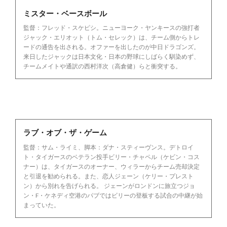
ミスター・ベースボール
監督：フレッド・スケピシ。ニューヨーク・ヤンキースの強打者
ジャック・エリオット（トム・セレック）は、チーム側からトレ
ードの通告を出される。オファーを出したのが中日ドラゴンズ。
来日したジャックは日本文化・日本の野球にしばらく馴染めず、
チームメイトや通訳の西村洋次（高倉健）らと衝突する。
ラブ・オブ・ザ・ゲーム
監督：サム・ライミ、脚本：ダナ・スティーヴンス。デトロイ
ト・タイガースのベテラン投手ビリー・チャペル（ケビン・コス
ナー）は、タイガースのオーナー、ウィラーからチーム売却決定
と引退を勧められる。また、恋人ジェーン（ケリー・プレスト
ン）から別れを告げられる。 ジェーンがロンドンに旅立つジョ
ン・F・ケネディ空港のパブではビリーの登板する試合の中継が始
まっていた。