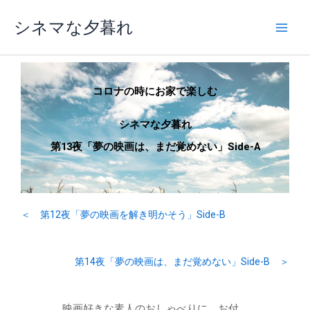
内
シネマな夕暮れ
容
を
ス
キ
ッ
コロナの時にお家で楽しむ
プ
シネマな夕暮れ
第13夜「夢の映画は、まだ覚めない」Side-A
＜ 第12夜「夢の映画を解き明かそう」Side-B
第14夜「夢の映画は、まだ覚めない」Side-B ＞
映画好きな素人のおしゃべりに、お付