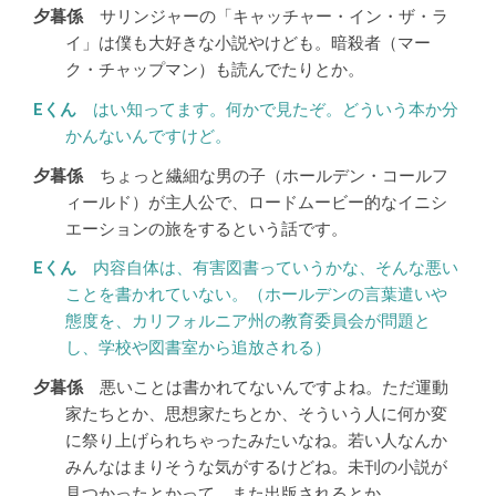
サリンジャーの「キャッチャー・イン・ザ・ラ
イ」は僕も大好きな小説やけども。暗殺者（マー
ク・チャップマン）も読んでたりとか。
はい知ってます。何かで見たぞ。どういう本か分
かんないんですけど。
ちょっと繊細な男の子（ホールデン・コールフ
ィールド）が主人公で、ロードムービー的なイニシ
エーションの旅をするという話です。
内容自体は、有害図書っていうかな、そんな悪い
ことを書かれていない。（ホールデンの言葉遣いや
態度を、カリフォルニア州の教育委員会が問題と
し、学校や図書室から追放される）
悪いことは書かれてないんですよね。ただ運動
家たちとか、思想家たちとか、そういう人に何か変
に祭り上げられちゃったみたいなね。若い人なんか
みんなはまりそうな気がするけどね。未刊の小説が
見つかったとかって、また出版されるとか。