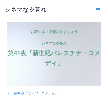
内
シネマな夕暮れ
容
を
ス
キ
ッ
お家シネマで癒されましょう
プ
シネマな夕暮れ
第41夜「新世紀パレスチナ・コメ
ディ」
＜ 第40夜「ザッツ・コメディ」