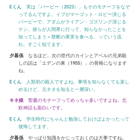
実は「バービー（2023）」もそのモチーフをなぞ
ってるんですよ。イブがマーゴット・ロビー演じる
バービーで、アダムがライアン・ゴズリング演じる
ケン。彼らが人間界に行って、知らなかったことを
知ってしまう＝禁断の果実を食べる、っていう流
れ。すごく似てます。
なるほど。次の世代のカインとアベルの兄弟殺
しの話は「エデンの東（1955）」の骨格になります
ね。
人類初の殺人ですよね。事情を知らなくても楽し
めるけど、元ネタを知ると一層深い。
聖書のモチーフってめっちゃ多いですよね。北
欧神話も面白いです。
学生時代にちゃんと勉強しておけばよかったって
後悔してます。
やっぱり知識をかじっておくのは大事ですね。