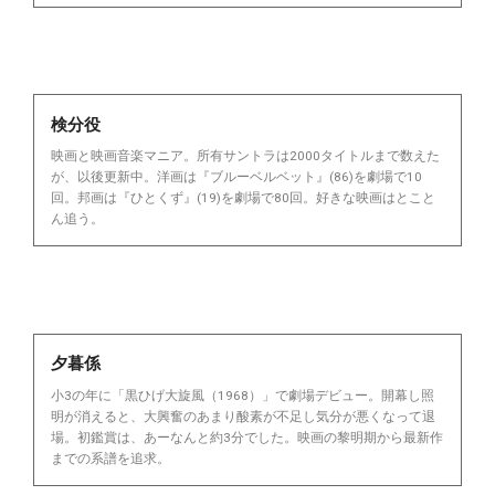
検分役
映画と映画音楽マニア。所有サントラは2000タイトルまで数えた
が、以後更新中。洋画は『ブルーベルベット』(86)を劇場で10
回。邦画は『ひとくず』(19)を劇場で80回。好きな映画はとこと
ん追う。
夕暮係
小3の年に「黒ひげ大旋風（1968）」で劇場デビュー。開幕し照
明が消えると、大興奮のあまり酸素が不足し気分が悪くなって退
場。初鑑賞は、あーなんと約3分でした。映画の黎明期から最新作
までの系譜を追求。