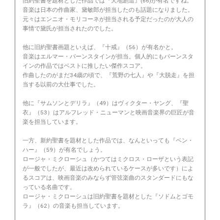
旧約聖書を題材とした作品では『天地創造』(66)が有名ですね。
音楽は日本の作曲家、黛敏郎が担当したのも話題になりました。
元々はエンニオ・モリコーネが担当される予定だったのが大人の
事情で黛氏が担当されたのでした。
他に旧約聖書画題といえば、『十戒』（56）が有名かと。
音楽はエルマー・バーンスタインが担当。個人的にもバーンスタ
インの作品ではベストに推したい傑作スコア。
作曲したのがまだ34歳の頃で、『荒野の七人』や『大脱走』を担
当する以前の大仕事でした。
他に『サムソンとデリラ』（49）はヴィクター・ヤング、『聖
衣』（53）はアルフレッド・ニューマンと映画音楽界の巨匠が音
楽を担当しています。
一方、新約聖書を題材とした作品では、なんといっても『ベン・
ハー』（59）が有名でしょう。
ロージャ・ミクローシュ（かつてはミクロス・ローザという表記
が一般でしたが、最近は改められているケースが多いです）によ
るスコアは、映画音楽のみならず管弦楽曲のスタンダードにもな
っている名曲です。
ロージャ・ミクローシュは旧約聖書を題材とした『ソドムとゴモ
ラ』（62）の音楽も担当しています。