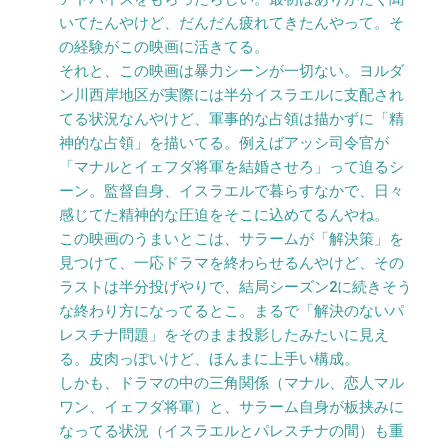
いてたんやけど、だんだん疲れてきたんやって。そ
の経験がこの映画に活きてる。
それと、この映画は暴力シーンが一切ない。ヨルダ
ン川西岸地区が実際には半分イスラエルに支配され
てる状況なんやけど、軍事的な占領は描かずに「精
神的な占領」を描いてる。例えばアッシ司令官が
「マナルとイェフダ将軍を結婚させろ」って迫るシ
ーン。監督自身、イスラエルで暮らすなかで、日々
感じてた精神的な圧迫をそこに込めてるんやね。
この映画のうまいとこは、サラームが「解決策」を
見つけて、一応ドラマを終わらせるんやけど、その
ラストは半分投げやりで、結局シーズン2に続きそう
な終わり方になってるとこ。まるで「解決のないパ
レスチナ問題」をそのまま投影したみたいに見え
る。皮肉っぽいけど、ほんまに上手い構成。
しかも、ドラマの中の三角関係（マナル、恋人マル
ワン、イェフダ将軍）と、サラーム自身が板挟みに
なってる状況（イスラエルとパレスチナの間）も重