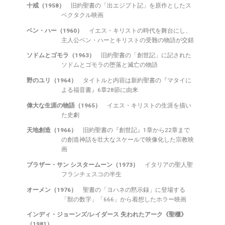
十戒（1958）
旧約聖書の「出エジプト記」を原作としたス
ペクタクル映画
ベン・ハー（1960）
イエス・キリストの時代を舞台にし、
主人公ベン・ハーとキリストの受難の物語が交錯
ソドムとゴモラ（1963）
旧約聖書の「創世記」に記された
ソドムとゴモラの堕落と滅亡の物語
野のユリ（1964）
タイトルと内容は新約聖書の『マタイに
よる福音書』6章28節に由来
偉大な生涯の物語（1965）
イエス・キリストの生涯を描い
た史劇
天地創造（1966）
旧約聖書の『創世記』1章から22章まで
の創造神話を壮大なスケールで映像化した宗教映
画
ブラザー・サン シスタームーン（1973）
イタリアの聖人聖
フランチェスコの半生
オーメン（1976）
聖書の「ヨハネの黙示録」に登場する
「獣の数字」「666」から着想したホラー映画
インディ・ジョーンズ/レイダース 失われたアーク《聖櫃》
（1981）