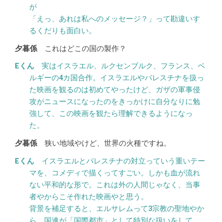
が
「えっ、あれは私へのメッセージ？」って勘違いす
るくだりも面白い。
これはどこの国の製作？
実はイスラエル、ルクセンブルク、フランス、ベ
ルギーの4カ国合作。イスラエルやパレスチナを扱っ
た映画を観るのは初めてやったけど、ガザの軍事侵
攻がニュースになったのをきっかけに自分なりに勉
強して、この映画を観たら理解できるようになっ
た。
狭い地域やけど、世界の火種ですね。
イスラエルとパレスチナの対立っていう重いテー
マを、コメディで描くってすごい。しかも血が流れ
ない平和的な形で。これは外の人間じゃなく、当事
者やからこそ作れた映画やと思う。
背景を補足すると、エルサレムって3宗教の聖地やか
ら、国連が「国際都市」として特別な扱いをして