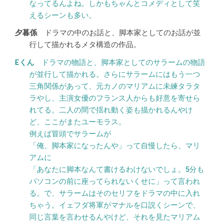
なってるんよね。しかもちゃんとコメディとして笑
えるシーンも多い。
ドラマの中のお話と、脚本家としてのお話が並
行して描かれるメタ構造の作品。
ドラマの物語と、脚本家としてのサラームの物語
が並行して描かれる。さらにサラームにはもう一つ
三角関係があって、元カノのマリアムに未練タラタ
ラやし、主演女優のフランス人からも好意を寄せら
れてる。二人の間で揺れ動く姿も描かれるんやけ
ど、ここがまたユーモラス。
例えば冒頭でサラームが
「俺、脚本家になったんや」って自慢したら、マリ
アムに
「あなたに脚本なんて書けるわけないでしょ。5分も
パソコンの前に座ってられないくせに」って言われ
る。で、サラームはそのセリフをドラマの中に入れ
ちゃう。イェフダ将軍がマナルを口説くシーンで、
同じ言葉を言わせるんやけど、それを見たマリアム