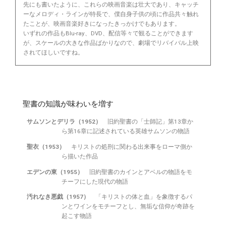
先にも書いたように、これらの映画音楽は壮大であり、キャッチ
ーなメロディ・ラインが特長で、僕自身子供の頃に作品共々触れ
たことが、映画音楽好きになったきっかけでもあります。
いずれの作品もBlu-ray、DVD、配信等々で観ることができます
が、スケールの大きな作品ばかりなので、劇場でリバイバル上映
されてほしいですね。
聖書の知識が味わいを増す
サムソンとデリラ（1952）
旧約聖書の「士師記」第13章か
ら第16章に記述されている英雄サムソンの物語
聖衣（1953）
キリストの処刑に関わる出来事をローマ側か
ら描いた作品
エデンの東（1955）
旧約聖書のカインとアベルの物語をモ
チーフにした現代の物語
汚れなき悪戯（1957）
「キリストの体と血」を象徴するパ
ンとワインをモチーフとし、無垢な信仰が奇跡を
起こす物語