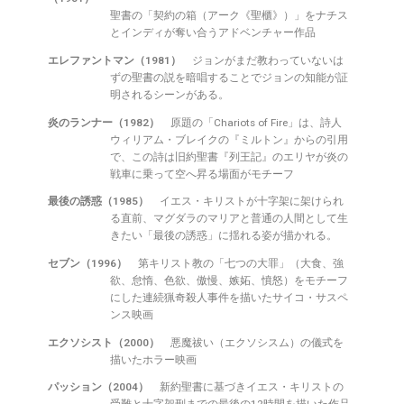
聖書の「契約の箱（アーク《聖櫃》）」をナチス
とインディが奪い合うアドベンチャー作品
エレファントマン（1981）
ジョンがまだ教わっていないは
ずの聖書の説を暗唱することでジョンの知能が証
明されるシーンがある。
炎のランナー（1982）
原題の「Chariots of Fire」は、詩人
ウィリアム・ブレイクの『ミルトン』からの引用
で、この詩は旧約聖書『列王記』のエリヤが炎の
戦車に乗って空へ昇る場面がモチーフ
最後の誘惑（1985）
イエス・キリストが十字架に架けられ
る直前、マグダラのマリアと普通の人間として生
きたい「最後の誘惑」に揺れる姿が描かれる。
セブン（1996）
第キリスト教の「七つの大罪」（大食、強
欲、怠惰、色欲、傲慢、嫉妬、憤怒）をモチーフ
にした連続猟奇殺人事件を描いたサイコ・サスペ
ンス映画
エクソシスト（2000）
悪魔祓い（エクソシスム）の儀式を
描いたホラー映画
パッション（2004）
新約聖書に基づきイエス・キリストの