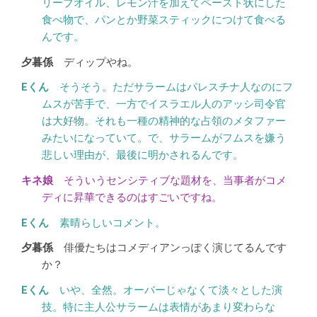
リーブオイル、レモン汁を加えてペースト状にした
食べ物で、パンとか野菜スティックにつけて食べる
んです。
ディップやね。
そうそう。ただサラームはパレスチナ人なのにフ
ムスが苦手で、一方でイスラエル人のアッシ司令官
は大好物。それも一種の精神的な占領のメタファー
みたいになっていて。で、サラームがフムスを嫌う
悲しい理由が、最後に明かされるんです。
そういうセンシティブな題材を、当事者がコメ
ディに昇華できるのはすごいですね。
素晴らしいコメント。
俳優たちはコメディアンっぽく演じてるんです
か？
いや、全然。オーバーじゃなくて淡々とした演
技。特に主人公サラームは表情があまり変わらな