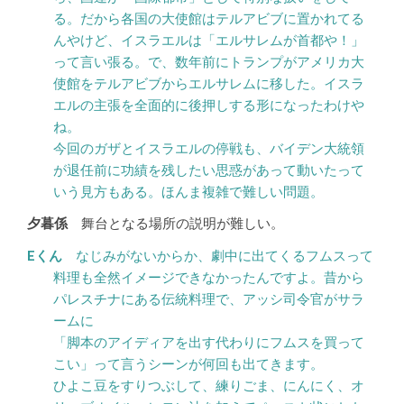
る。だから各国の大使館はテルアビブに置かれてる
んやけど、イスラエルは「エルサレムが首都や！」
って言い張る。で、数年前にトランプがアメリカ大
使館をテルアビブからエルサレムに移した。イスラ
エルの主張を全面的に後押しする形になったわけや
ね。
今回のガザとイスラエルの停戦も、バイデン大統領
が退任前に功績を残したい思惑があって動いたって
いう見方もある。ほんま複雑で難しい問題。
舞台となる場所の説明が難しい。
なじみがないからか、劇中に出てくるフムスって
料理も全然イメージできなかったんですよ。昔から
パレスチナにある伝統料理で、アッシ司令官がサラ
ームに
「脚本のアイディアを出す代わりにフムスを買って
こい」って言うシーンが何回も出てきます。
ひよこ豆をすりつぶして、練りごま、にんにく、オ