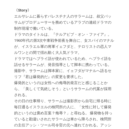
〈Story〉
エルサレムに暮らすパレスチナ人のサラームは、叔父バッ
サムがプロデューサーを務めているアラブの連続ドラマの
制作現場で働いている。
ドラマのタイトルは、『テルアビブ・オン・ファイア』。
1960年代の第3次中東戦争前夜を舞台に、女スパイのマナル
が、イスラエル軍の将軍イェフダと、テロリストの恋人マ
ルワンとの間で揺れ動く大人気ドラマ。
ドラマではヘブライ語が使われているため、ヘブライ語を
話せるサラームが、発音指導として脚本に携わっている。
撮影中、サラームは脚本家に、イェフダがマナルへ語るセ
リフ『君は爆発的だ』の変更を要求した。
爆発的というのは女性への侮辱的発言だと感じることか
ら、「美しくて気絶しそう」というサラームの代案が採用
される。
その日の仕事帰り、サラームは撮影所から自宅に帰る時に
毎日通るイスラエルの検問所の人に、「女性に対して爆発
的というのは褒め言葉？侮辱？」と尋ねる。 爆発物を持っ
ていると勘違いされたサラームは車から降ろされ、検問所
の主任アッシ・ツール司令官の元へ連れてかれる。アッシ