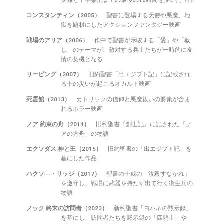
受難と十字架刑までの最後の12時間を描いた作品
コンスタンティン（2005）
聖書に登場する天使や悪魔、地
獄を題材にしたアクションファンタジー映画
戦場のアリア（2006）
作中で聖書が示唆する「愛」や「赦
し」のテーマが、敵対する兵士たちが一時的に友
情の契機となる
リーピング（2007）
旧約聖書「出エジプト記」に記載され
る十の災いが起こるオカルト映画
死霊館（2013）
カトリックの信仰と悪魔祓いの要素が含ま
れるホラー映画
ノア 約束の舟（2014）
旧約聖書『創世記』に記された「ノ
アの方舟」の物語
エクソダス:神と王（2015）
旧約聖書の「出エジプト記」を
基にした作品
ハクソ―・リッジ（2017）
聖書の十戒の「汝殺すなかれ」
を遵守し、戦場に武器を持たず出て行く衛生兵の
物語
ノック 終末の訪問者（2023）
新約聖書「ヨハネの黙示録」
を基にし、訪問者たちを黙示録の「四騎士」や