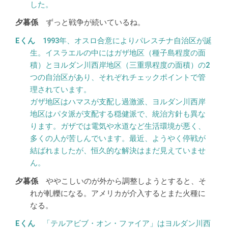
した。
ずっと戦争が続いているね。
1993年、オスロ合意によりパレスチナ自治区が誕
生。イスラエルの中にはガザ地区（種子島程度の面
積）とヨルダン川西岸地区（三重県程度の面積）の2
つの自治区があり、それぞれチェックポイントで管
理されています。
ガザ地区はハマスが支配し過激派、ヨルダン川西岸
地区はパタ派が支配する穏健派で、統治方針も異な
ります。ガザでは電気や水道など生活環境が悪く、
多くの人が苦しんでいます。最近、ようやく停戦が
結ばれましたが、恒久的な解決はまだ見えていませ
ん。
ややこしいのが外から調整しようとすると、そ
れが軋轢になる。アメリカが介入するとまた火種に
なる。
「テルアビブ・オン・ファイア」はヨルダン川西