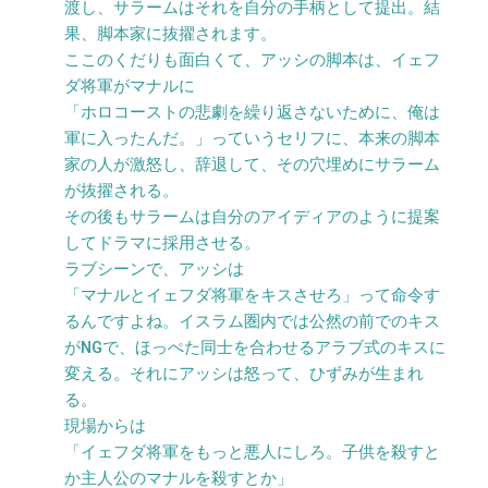
渡し、サラームはそれを自分の手柄として提出。結
果、脚本家に抜擢されます。
ここのくだりも面白くて、アッシの脚本は、イェフ
ダ将軍がマナルに
「ホロコーストの悲劇を繰り返さないために、俺は
軍に入ったんだ。」っていうセリフに、本来の脚本
家の人が激怒し、辞退して、その穴埋めにサラーム
が抜擢される。
その後もサラームは自分のアイディアのように提案
してドラマに採用させる。
ラブシーンで、アッシは
「マナルとイェフダ将軍をキスさせろ」って命令す
るんですよね。イスラム圏内では公然の前でのキス
がNGで、ほっぺた同士を合わせるアラブ式のキスに
変える。それにアッシは怒って、ひずみが生まれ
る。
現場からは
「イェフダ将軍をもっと悪人にしろ。子供を殺すと
か主人公のマナルを殺すとか」