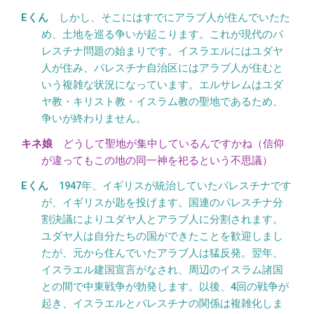
しかし、そこにはすでにアラブ人が住んでいたた
め、土地を巡る争いが起こります。これが現代のパ
レスチナ問題の始まりです。イスラエルにはユダヤ
人が住み、パレスチナ自治区にはアラブ人が住むと
いう複雑な状況になっています。エルサレムはユダ
ヤ教・キリスト教・イスラム教の聖地であるため、
争いが終わりません。
どうして聖地が集中しているんですかね（信仰
が違ってもこの地の同一神を祀るという不思議）
1947年、イギリスが統治していたパレスチナです
が、イギリスが匙を投げます。国連のパレスチナ分
割決議によりユダヤ人とアラブ人に分割されます。
ユダヤ人は自分たちの国ができたことを歓迎しまし
たが、元から住んでいたアラブ人は猛反発。翌年、
イスラエル建国宣言がなされ、周辺のイスラム諸国
との間で中東戦争が勃発します。以後、4回の戦争が
起き、イスラエルとパレスチナの関係は複雑化しま