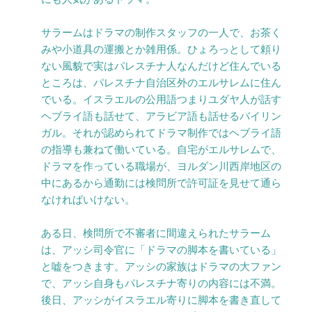
サラームはドラマの制作スタッフの一人で、お茶く
みや小道具の運搬とか雑用係。ひょろっとして頼り
ない風貌で実はパレスチナ人なんだけど住んでいる
ところは、パレスチナ自治区外のエルサレムに住ん
でいる。イスラエルの公用語つまりユダヤ人が話す
ヘブライ語も話せて、アラビア語も話せるバイリン
ガル。それが認められてドラマ制作ではヘブライ語
の指導も兼ねて働いている。自宅がエルサレムで、
ドラマを作っている職場が、ヨルダン川西岸地区の
中にあるから通勤には検問所で許可証を見せて通ら
なければいけない。
ある日、検問所で不審者に間違えられたサラーム
は、アッシ司令官に「ドラマの脚本を書いている」
と嘘をつきます。アッシの家族はドラマの大ファン
で、アッシ自身もパレスチナ寄りの内容には不満。
後日、アッシがイスラエル寄りに脚本を書き直して