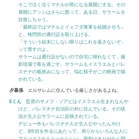
そこで泣く泣くマナルが癌になる展開にする。その
展開にアッシはさらに怒って、ある日、サラームを
拉致しちゃう。
「最終話ではマナルとイェフダ将軍を結婚させろ」
と。検問所の通行証を取り上げる。
「そういう結末にしない限りはこれを返さないぞ」
って脅すのよ。
サラームは通行証がないので自宅に帰れなくて、撮
影現場で夜を過ごす。サラームもイスラエルとパレ
スチナの板挟みになって、悩む様子がこの映画で描
かれている。
エルサレムに住んでいる厳しさがあるよね。
監督のサメフ・ゾアビはイスラエル生まれなんや
けど、パレスチナ自治区の外に住んでいる。その状
況が主人公サラームに反映されている。
デビュー作もパレスチナ人が主人公やったんやけ
ど、2作目を作るにあたって、周りからいろんな人に
アドバイスをもらったらしい。最初はありがたく聞