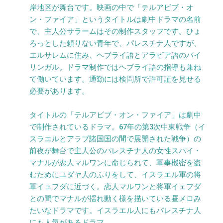
岸地区が舞台です。映画の中で「テルアビブ・オ
ン・ファイア」というタイトルは劇中ドラマの名前
で、主人公サラームはその制作スタッフです。ひょ
ろっとした頼りない青年で、パレスチナ人ですが、
エルサレムに住み、ヘブライ語とアラビア語のバイ
リンガル。ドラマ制作ではヘブライ語の指導も兼ね
て働いています。通勤には検問所で許可証を見せる
必要があります。
タイトルの「テルアビブ・オン・ファイア」は劇中
で制作されているドラマ。67年の第3次中東戦争（イ
スラエルとアラブ諸国国の間で展開された戦争）の
前夜が舞台で主人公のパレスチナ人の女性スパイ・
マナルが恋人マルワンに命じられて、軍事機密を盗
むためにユダヤ人のふりをして、イスラエル軍の将
軍イェフダに近づく。恋人マルワンと将軍イェフダ
との間でマナルが揺れ動く様を描いている昼メロみ
たいなドラマです。イスラエル人にもパレスチナ人
にも人気があるドラマ。