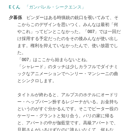
「ガンバレル・シークエンス」
ビンダーはある時猟銃の銃口を覗いてみて、そ
こからこのデザインを思いつく。みんなは最初「何
やこれ」ってピンとこなかった。「007」では一回だ
け採用する予定だったのをその後みんなが使い出し
ます。権利を抑えていなかったんで、使い放題でし
た。
「007」はここから始まらないとね。
「シャレード」のタッチは少しカラフルでダイナミ
ックなアニメーションでヘンリー・マンシーニの曲
とシンクロします。
タイトルが終わると、アルプスのホテルにオードリ
ー・ヘップバーン扮するレジーナがいる。お金持ち
というのがすぐ分かるんです。そこでピーター役の
ケーリー・グラントと知り合う。パリの家に帰る
と、アパートの中が伽藍堂です。高級アパートで、
旦那さんがいるはずなのに誰もいなくて、何もな