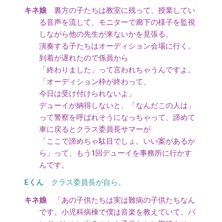
裏方の子たちは教室に残って、授業してい
る音声を流して、モニターで廊下の様子を監視
しながら他の先生が来ないかを見張る。
演奏する子たちはオーディション会場に行く。
到着が遅れたので係員から
「終わりました」って言われちゃうんですよ。
「オーディション枠が終わって、
今日は受け付けられないよ」
デューイが納得しないと、「なんだこの人は」
って警察を呼ばれそうになっちゃって、諦めて
車に戻るとクラス委員長サマーが
「ここで諦めちゃ駄目でしょ。いい案があるか
ら」って、もう1回デューイを事務所に行かす
んです。
クラス委員長が自ら。
「あの子供たちは実は難病の子供たちなん
です。小児科病棟で僕は音楽を教えていて、バ