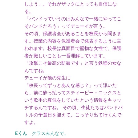
しよう」。それがザックにとっても自信にな
る。
「バンドっていうのはみんなで一緒にやってこ
そバンドだろう」ってデューイが言う。
その頃、保護者会があることを校長から聞きま
す。授業の内容を保護者会で発表するように言
われます。校長は真面目で堅物な女性で、保護
者が厳しいことも一番理解しています。
「攻撃こそ最高の防御です」と言う鉄壁の女な
んですね。
デューイが他の先生に
「校長ってずっとあんな感じ？」って訊いた
ら、前に酔っ払ってスティービー・ニックスと
いう歌手の真似をしていたという情報をキャッ
チするんですね。 その頃、生徒たちはバンドバ
トルの予選日を迎えて、こっそり出て行くんで
すよ。
クラスみんなで。