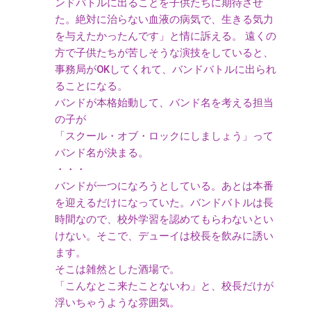
ンドバトルに出ることを子供たちに期待させ
た。絶対に治らない血液の病気で、生きる気力
を与えたかったんです」と情に訴える。 遠くの
方で子供たちが苦しそうな演技をしていると、
事務局がOKしてくれて、バンドバトルに出られ
ることになる。
バンドが本格始動して、バンド名を考える担当
の子が
「スクール・オブ・ロックにしましょう」って
バンド名が決まる。
・・・
バンドが一つになろうとしている。あとは本番
を迎えるだけになっていた。バンドバトルは長
時間なので、校外学習を認めてもらわないとい
けない。そこで、デューイは校長を飲みに誘い
ます。
そこは雑然とした酒場で。
「こんなとこ来たことないわ」と、校長だけが
浮いちゃうような雰囲気。