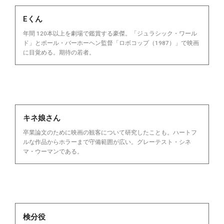
Eくん
年間 120本以上を劇場で鑑賞する豪傑。「ジュラシック・ワール
ド」とポール・バーホーヘン監督「ロボコップ（1987）」で映画
に目覚める。期待の若者。
キネ娘さん
卒業論文のために映画の観客について研究したことも。ハートフ
ルな作品からホラーまで守備範囲が広い。グレーテスト・シネ
マ・ウーマンである。
検分役