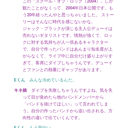
この「スクール・オブ・ロック（2004）」しか
観たことがなくって、2004年日本公開です。も
う20年経ったんやと思っちゃいました。 ストー
リーはそんなに時代を感じないかな。
ジャック・ブラックが演じる主人公デューイは
売れないギタリストです。情熱が強くて、ロッ
クに対する気持ちが人一倍あるキャラクター
で、自分で作ったバンドはあんまり知名度が上
がらなくて、ライブ中に自分だけ盛り上がりす
ぎて、客席にダイブしちゃうんです。デューイ
とファンとの熱量にギャップがあります。
みんな冷めているんだ。
ダイブを失敗しちゃうんですよね。気を失
って目が覚めたら他のバンドメンバーから
「バンドを抜けてほしい」って言われてしま
う。自分の作ったバンドから追い出される。方
向性の違いで出ていくんです。
もう面白い。