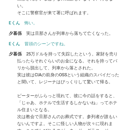
い。
そこに警察官が来て署に呼ばれます。
怖い。
実は旦那さんが列車から落ちて亡くなった。
冒頭のシーンですね。
25万ドルを持って失踪したという。家財を売り
払ったらそれぐらいのお金になる。それを持ってパ
リから脱出して、列車から落とされた。
実は彼はCIAの前身のOSSという組織のスパイだった
と聞いて、レジーナはびっくりして驚いて帰る。
ピーターがふらっと現れて、彼に今の話をすると、
「じゃあ、ホテルで生活するしかないね」ってホテ
ル住まいとなる。
次は教会で旦那さんのお葬式です。参列者が誰もい
ないんですよ。そこに怪しい人物が次々に現れま