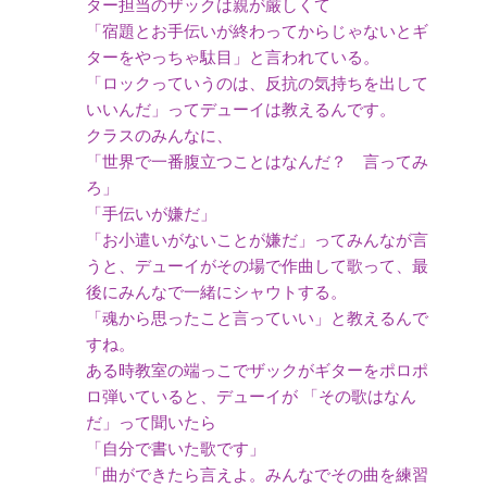
ター担当のザックは親が厳しくて
「宿題とお手伝いが終わってからじゃないとギ
ターをやっちゃ駄目」と言われている。
「ロックっていうのは、反抗の気持ちを出して
いいんだ」ってデューイは教えるんです。
クラスのみんなに、
「世界で一番腹立つことはなんだ？ 言ってみ
ろ」
「手伝いが嫌だ」
「お小遣いがないことが嫌だ」ってみんなが言
うと、デューイがその場で作曲して歌って、最
後にみんなで一緒にシャウトする。
「魂から思ったこと言っていい」と教えるんで
すね。
ある時教室の端っこでザックがギターをポロポ
ロ弾いていると、デューイが 「その歌はなん
だ」って聞いたら
「自分で書いた歌です」
「曲ができたら言えよ。みんなでその曲を練習