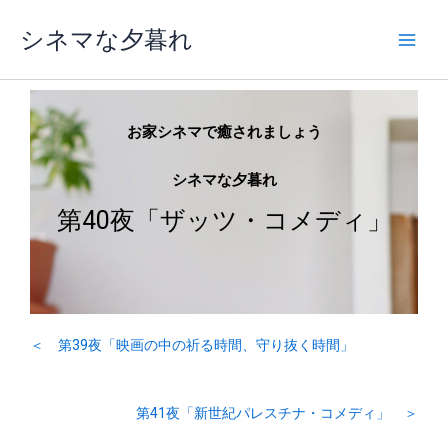
内
シネマな夕暮れ
容
を
ス
キ
ッ
お家シネマで癒されましょう
プ
シネマな夕暮れ
第40夜「ザッツ・コメディ」
＜ 第39夜「映画の中の祈る時間、守り抜く時間」
第41夜「新世紀パレスチナ・コメディ」 ＞