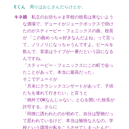
周りはおじさんだらけとか。
私立のお坊ちゃま学校の校長は来ないよう
な酒場で、デューイがジュークボックスで掛け
たのがスティービー・フェニックスの曲。校長
が 「この曲めっちゃ好きなんだよね」って言っ
て、ノリノリになっちゃうんですよ。ビールを
飲んで、音楽はライブが一番だという話になる
んですね。
「スティービー・フェニックスにこの町で会っ
たことがあって、本当に最高だった」
そこでデューイが
「月末にクラシックコンサートがあって、子供
たちを連れて行きたい」と言うと
「例外でOKなんじゃない」と心を開いた校長が
許可する。さらに
「同僚に誘われたのが初めて。自分は堅物だっ
て思われているけど、本当は愉快な人なの。学
校という環境が私をこうさせてしまったんだ」