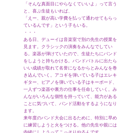
「そんな真面目にやらなくていいよ」って言う
と、喜ぶ生徒もいれば、
「えー、親が高い学費を払って通わせてもらっ
ているんです」という子もいる。
・・・
ある日、デューイは音楽室で別の先生の授業を
見ます。クラシックの演奏をみんなでしてい
る。楽器が弾けていたので、生徒たちにバンド
をしようと持ちかける。バンドバトルに出たら
いい成績が取れて名誉になるからとみんなを巻
き込んでいく。アコギを弾いている子はエレキ
ギター、ピアノを弾いている子はキーボード、
一人ずつ楽器や裏方の仕事を任命していく。み
んながいろんな個性を持っていて、能力がある
ことに気づいて、バンド活動をするようになり
ます。
来年度のバンド大会に出るために、特別に早め
に練習しようと火をつける。他の先生や親には
内緒にしようってこっそりやるんです。