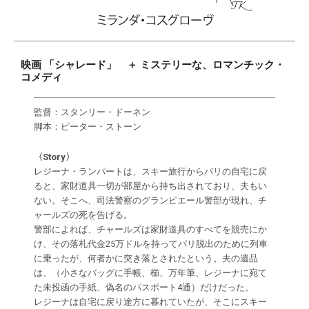
映画 「シャレード」 ＋ ミステリーな、ロマンチック・
コメディ
監督：スタンリー・ドーネン
脚本：ピーター・ストーン
〈Story〉
レジーナ・ランパートは、スキー旅行からパリの自宅に戻
ると、家財道具一切が部屋から持ち出されており、夫もい
ない。そこへ、司法警察のグランピエール警部が現れ、チ
ャールズの死を告げる。
警部によれば、チャールズは家財道具のすべてを競売にか
け、その落札代金25万ドルを持ってパリ脱出のために列車
に乗ったが、何者かに突き落とされたという。夫の遺品
は、（小さなバッグに手帳、櫛、万年筆、レジーナに宛て
た未投函の手紙、偽名のパスポート4通）だけだった。
レジーナは自宅に戻り途方に暮れていたが、そこにスキー