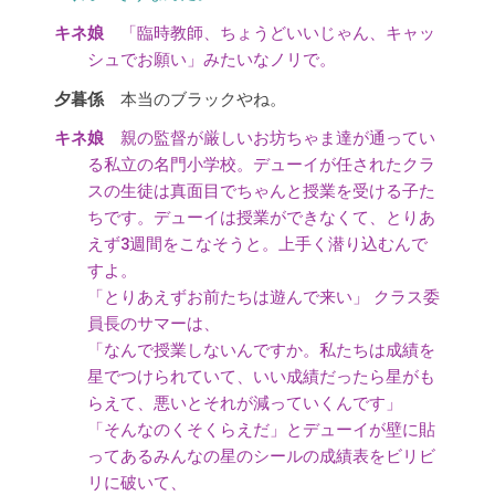
「臨時教師、ちょうどいいじゃん、キャッ
シュでお願い」みたいなノリで。
本当のブラックやね。
親の監督が厳しいお坊ちゃま達が通ってい
る私立の名門小学校。デューイが任されたクラ
スの生徒は真面目でちゃんと授業を受ける子た
ちです。デューイは授業ができなくて、とりあ
えず3週間をこなそうと。上手く潜り込むんで
すよ。
「とりあえずお前たちは遊んで来い」 クラス委
員長のサマーは、
「なんで授業しないんですか。私たちは成績を
星でつけられていて、いい成績だったら星がも
らえて、悪いとそれが減っていくんです」
「そんなのくそくらえだ」とデューイが壁に貼
ってあるみんなの星のシールの成績表をビリビ
リに破いて、