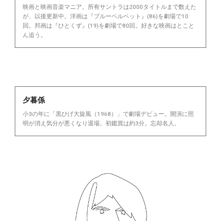
映画と映画音楽マニア。所有サントラは2000タイトルまで数えた
が、以後更新中。洋画は『ブルーベルベット』(86)を劇場で10
回。邦画は『ひとくず』(19)を劇場で80回。好きな映画はとこと
ん追う。
夕暮係
小3の年に「黒ひげ大旋風（1968）」で劇場デビュー。開演に照
明が消え気分が悪くなり退場。初鑑賞は約3分。忘却名人。