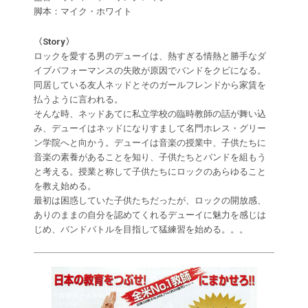
脚本：マイク・ホワイト
〈Story〉
ロックを愛する男のデューイは、熱すぎる情熱と勝手なダ
イブパフォーマンスの失敗が原因でバンドをクビになる。
同居している友人ネッドとそのガールフレンドから家賃を
払うように言われる。
そんな時、ネッドあてに私立学校の臨時教師の話が舞い込
み、デューイはネッドになりすまして名門ホレス・グリー
ン学院へと向かう。デューイは音楽の授業中、子供たちに
音楽の素養があることを知り、子供たちとバンドを組もう
と考える。授業と称して子供たちにロックのあらゆること
を教え始める。
最初は困惑していた子供たちだったが、ロックの開放感、
ありのままの自分を認めてくれるデューイに魅力を感じは
じめ、バンドバトルを目指して猛練習を始める。。。