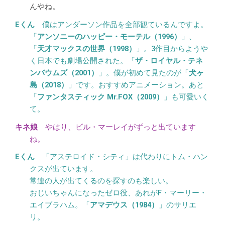
んやね。
僕はアンダーソン作品を全部観ているんですよ。
「
アンソニーのハッピー・モーテル（1996）
」、
「
天才マックスの世界（1998）
」。3作目からようや
く日本でも劇場公開された。「
ザ・ロイヤル・テネ
ンバウムズ（2001）
」。僕が初めて見たのが「
犬ヶ
島（2018）
」です。おすすめアニメーション。あと
「
ファンタスティック Mr.FOX（2009）
」も可愛いく
て。
やはり、ビル・マーレイがずっと出ています
ね。
「アステロイド・シティ」は代わりにトム・ハン
クスが出ています。
常連の人が出てくるのを探すのも楽しい。
おじいちゃんになったゼロ役、あれがF・マーリー・
エイブラハム。「
アマデウス（1984）
」のサリエ
リ。