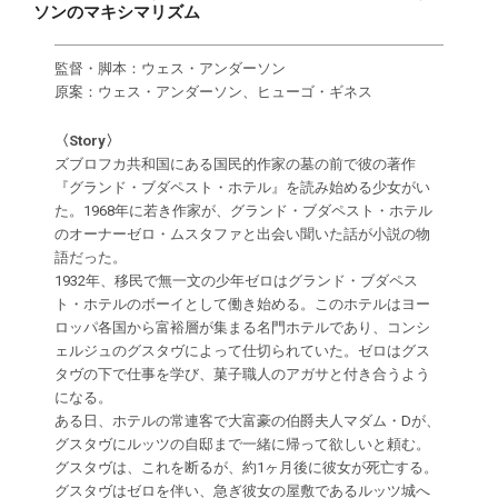
ソンのマキシマリズム
監督・脚本：ウェス・アンダーソン
原案：ウェス・アンダーソン、ヒューゴ・ギネス
〈Story〉
ズブロフカ共和国にある国民的作家の墓の前で彼の著作
『グランド・ブダペスト・ホテル』を読み始める少女がい
た。1968年に若き作家が、グランド・ブダペスト・ホテル
のオーナーゼロ・ムスタファと出会い聞いた話が小説の物
語だった。
1932年、移民で無一文の少年ゼロはグランド・ブダペス
ト・ホテルのボーイとして働き始める。このホテルはヨー
ロッパ各国から富裕層が集まる名門ホテルであり、コンシ
ェルジュのグスタヴによって仕切られていた。ゼロはグス
タヴの下で仕事を学び、菓子職人のアガサと付き合うよう
になる。
ある日、ホテルの常連客で大富豪の伯爵夫人マダム・Dが、
グスタヴにルッツの自邸まで一緒に帰って欲しいと頼む。
グスタヴは、これを断るが、約1ヶ月後に彼女が死亡する。
グスタヴはゼロを伴い、急ぎ彼女の屋敷であるルッツ城へ