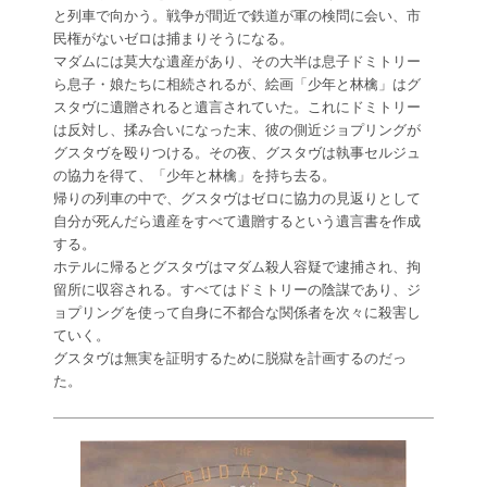
と列車で向かう。戦争が間近で鉄道が軍の検問に会い、市
民権がないゼロは捕まりそうになる。
マダムには莫大な遺産があり、その大半は息子ドミトリー
ら息子・娘たちに相続されるが、絵画「少年と林檎」はグ
スタヴに遺贈されると遺言されていた。これにドミトリー
は反対し、揉み合いになった末、彼の側近ジョプリングが
グスタヴを殴りつける。その夜、グスタヴは執事セルジュ
の協力を得て、「少年と林檎」を持ち去る。
帰りの列車の中で、グスタヴはゼロに協力の見返りとして
自分が死んだら遺産をすべて遺贈するという遺言書を作成
する。
ホテルに帰るとグスタヴはマダム殺人容疑で逮捕され、拘
留所に収容される。すべてはドミトリーの陰謀であり、ジ
ョプリングを使って自身に不都合な関係者を次々に殺害し
ていく。
グスタヴは無実を証明するために脱獄を計画するのだっ
た。