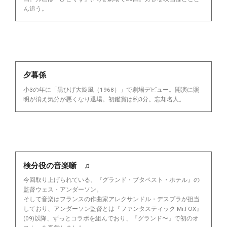
ん追う。
夕暮係
小3の年に「黒ひげ大旋風（1968）」で劇場デビュー。開演に照
明が消え気分が悪くなり退場。初鑑賞は約3分。忘却名人。
検分役の音楽噺 ♫
今回取り上げられている、『グランド・ブタペスト・ホテル』の
監督ウェス・アンダーソン。
そして音楽はフランスの作曲家アレクサンドル・デスプラが担当
しており、アンダーソン監督とは『ファンタスティック Mr.FOX』
(09)以降、ずっとコラボを組んでおり、『グランド〜』で初のオ