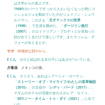
は大学からの友人です。
1968年のパートですっかり人もいなくなった時にコ
ンシェルジュを勤めていたのがジェイソン・シュワ
ルツマン。この人も「
天才マックスの世界
（1998）
」で主演を務めた。「
ダージリン急行
（2007）
」のエイドリアン・ブロディとか見知った
顔が出てくるだけで楽しいです。またウィレム・デ
フォーが出とるとか。
特徴的な顔やから。
ゼロと結ばれる女の子にはあざがついている。
メキシコの形。
そうそう。あれはシアーシャ・ローナン。
「
ストーリー・オブ・マイライフ/わたしの若草物語
（2015）
」の主役や「
レディ・バード（2017）
」。
マダムのホテルの召使の女の人がレア・セドゥ。
「
007/ノー・タイム・トゥ・ダイ（2021）
」に出て
いた。