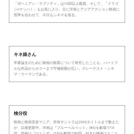
「ボヘミアン・ラプソディ」は10回以上鑑賞。そして、「ドラゴ
ン×マッハ！」もお気に入り。主に洋画とアジアアクション映画に
照準を合わせて、今日もシネマを巡る。
キネ娘さん
卒業論文のために映画の観客について研究したことも。ハートフ
ルな作品からホラーまで守備範囲が広い。グレーテスト・シネ
マ・ウーマンである。
検分役
映画と映画音楽マニア。所有サントラは2000タイトルまで数えた
が、以後更新中。洋画は『ブルーベルベット』(86)を劇場で10
回。邦画は『ひとくず』(19)を劇場で80回。好きな映画はとこと