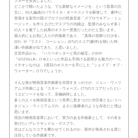
スカーを受賞しました。
どこかで聴いたような、でも新鮮なイメージを、という監督の注
文に、50人編成のバラライカ・オーケストラを駆使して、劇中に
登場する架空の国ズブロフカの民族音楽「ズブロウキアン・ミュ
ージック」を作り上げたデスプラの功績は、監督のみならず多く
の人々を魅了した結果のオスカー受賞だったのだと思います。
個人的にもお気に入りの作曲家であり、『真珠の首飾りの少女』
(03）や『ラスト、コーション』(07)のスコア(劇伴)を聴いた時、
凄い作曲家が出てきた、と思いました。
文芸作品から、『ハリーポッターと死の秘宝』(10)や
『GOZGILLA』(14)といった作品も手掛ける器用さも魅力の一つ。
イチオシなのは、2度目のオスカーを手にした『シェイプ・オブ・
ウォーター』(17)でしょうか。
そんな彼が映画音楽作曲家を目指すきっかけが、ジョン・ウィリ
アムズ作曲による『スター・ウォーズ』(77)のスコアだったとい
うエピソードを知って、至極納得しました。
多くの人々を映画音楽という世界に惹きつけた功労者ともいうべ
きジョン・ウィリアムズの、まさに後継者のような存在だと僕は
思います。
現在の映画音楽界において、実力のある作曲家として、その名を
挙げたいアレクサンドル・デスプラ。
次はどんなスコアを響かせてくれるのか、新作が発表される度に
注目している作曲家です。