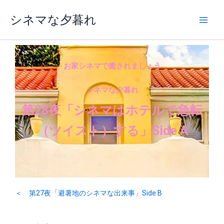
内
シネマな夕暮れ
容
を
ス
キ
ッ
お家シネマで癒されましょう
プ
シネマな夕暮れ
第28夜「シネマはホテルで急転
（ツイスト）する」Side A
＜ 第27夜「避暑地のシネマな出来事」Side B