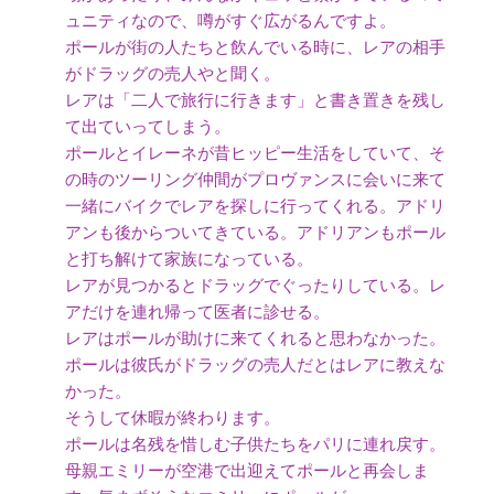
ュニティなので、噂がすぐ広がるんですよ。
ポールが街の人たちと飲んでいる時に、レアの相手
がドラッグの売人やと聞く。
レアは「二人で旅行に行きます」と書き置きを残し
て出ていってしまう。
ポールとイレーネが昔ヒッピー生活をしていて、そ
の時のツーリング仲間がプロヴァンスに会いに来て
一緒にバイクでレアを探しに行ってくれる。アドリ
アンも後からついてきている。アドリアンもポール
と打ち解けて家族になっている。
レアが見つかるとドラッグでぐったりしている。レ
アだけを連れ帰って医者に診せる。
レアはポールが助けに来てくれると思わなかった。
ポールは彼氏がドラッグの売人だとはレアに教えな
かった。
そうして休暇が終わります。
ポールは名残を惜しむ子供たちをパリに連れ戻す。
母親エミリーが空港で出迎えてポールと再会しま