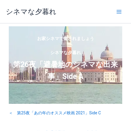
内
シネマな夕暮れ
容
を
ス
キ
ッ
お家シネマで癒されましょう
プ
シネマな夕暮れ
第26夜「避暑地のシネマな出来
事」Side A
＜ 第25夜「あの年のオススメ映画 2021」Side C