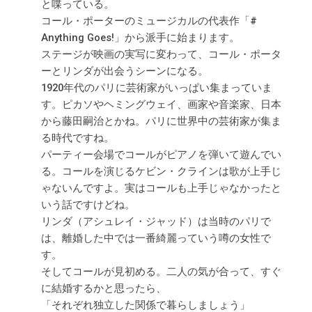
と喋っている。
コール・ポーターのミュージカルの代表作「#
Anything Goes!」から派手に始まります。
ステージが映画の実写に変わって、コール・ポータ
ーとリンダが出会うシーンになる。
1920年代のパリに芸術家がいっぱい集まっていま
す。ピカソやヘミングウェイ、画家や音楽家、日本
から藤田嗣治とかね。パリに世界中の芸術家が集ま
る時代ですね。
パーティー会場でコールがピアノを弾いて遊んでい
る。コールを演じるケビン・クラインは歌が上手じ
ゃないんですよ。実はコールも上手じゃなかったと
いう話ですけどね。
リンダ（アシュレイ・ジャッド）は当時のパリで
は、離婚した中では一番綺麗っていう噂の女性で
す。
そしてコールが見初める。二人の気が合って、すぐ
に結婚するかと思ったら、
「それぞれ独立した関係で暮らしましょう」