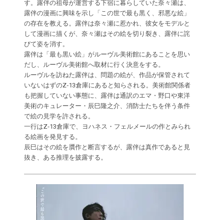
す。露伴の祖母が運営する下宿に暮らしていた奈々瀬は、
露伴の漫画に興味を示し「この世で最も黒く、邪悪な絵」
の存在を教える。露伴は奈々瀬に惹かれ、彼女をモデルと
して漫画に描くが、奈々瀬はその絵を切り裂き、露伴に詫
びて姿を消す。
露伴は「最も黒い絵」がルーヴル美術館にあることを思い
だし、ルーヴル美術館へ取材に行く決意をする。
ルーヴルを訪ねた露伴は、問題の絵が、作品が保管されて
いないはずのZ-13倉庫にあると知らされる。美術館関係者
も把握していない事態に、露伴は通訳のエマ・野口や東洋
美術のキュレーター・辰巳隆之介、消防士たちを伴う条件
で絵の見学を許される。
一行はZ-13倉庫で、ヨハネス・フェルメールの作とみられ
る絵画を発見する。
辰巳はその絵を贋作と断言するが、露伴は真作であると見
抜き、ある推理を披露する。