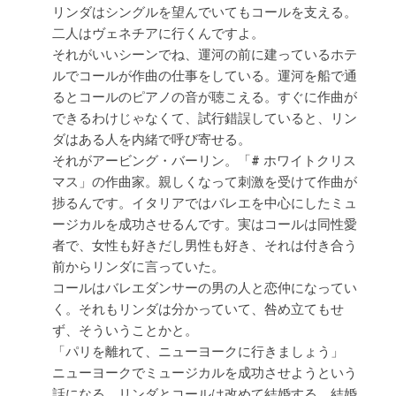
リンダはシングルを望んでいてもコールを支える。
二人はヴェネチアに行くんですよ。
それがいいシーンでね、運河の前に建っているホテ
ルでコールが作曲の仕事をしている。運河を船で通
るとコールのピアノの音が聴こえる。すぐに作曲が
できるわけじゃなくて、試行錯誤していると、リン
ダはある人を内緒で呼び寄せる。
それがアービング・バーリン。「# ホワイトクリス
マス」の作曲家。親しくなって刺激を受けて作曲が
捗るんです。イタリアではバレエを中心にしたミュ
ージカルを成功させるんです。実はコールは同性愛
者で、女性も好きだし男性も好き、それは付き合う
前からリンダに言っていた。
コールはバレエダンサーの男の人と恋仲になってい
く。それもリンダは分かっていて、咎め立てもせ
ず、そういうことかと。
「パリを離れて、ニューヨークに行きましょう」
ニューヨークでミュージカルを成功させようという
話になる。リンダとコールは改めて結婚する。結婚