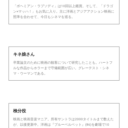
「ボヘミアン・ラプソディ」は10回以上鑑賞。そして、「ドラゴ
ン×マッハ！」もお気に入り。主に洋画とアジアアクション映画に
照準を合わせて、今日もシネマを巡る。
キネ娘さん
卒業論文のために映画の観客について研究したことも。ハートフ
ルな作品からホラーまで守備範囲が広い。グレーテスト・シネ
マ・ウーマンである。
検分役
映画と映画音楽マニア。所有サントラは2000タイトルまで数えた
が、以後更新中。洋画は『ブルーベルベット』(86)を劇場で10