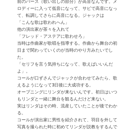
前のバース（歌い出しの部分）が高音なんです。メ
ロディーに入って低音になって、サビで高音になっ
て、転調してさらに高音になる。ジャックは
「こんな歌は歌われへん」
他の演出家が茶々を入れて
「フレッド・アステアに歌わせろ」
当時は作曲家が歌唱を指導する。作曲から舞台の初
日まで関わっていくのが当時のやり方みたいでし
た。
「セリフを言う気持ちになって、歌えばいいんだ
よ」。
コールが口ずさんでジャックが合わせてみたら、歌
えるようになって3日後に大成功する。
オープニングにリンダが来ないんです。初日はいつ
もリンダと一緒に舞台を観るんだけど来ない。
実はリンダはその時、流産していたことが後でわか
る。
コールが演出家に男性を紹介されて、羽目を外して
写真を撮られた時に初めてリンダが説教をするんで