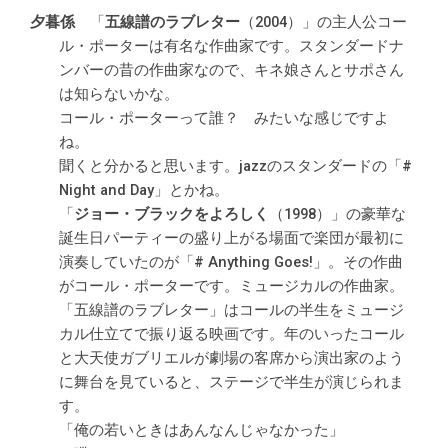
「
五線譜のラブレター
（2004）」の主人公コー
ル・ポーターは有名な作曲家です。スタンダードナ
ンバーの昔の作曲家なので、キネ娘さんとサポさん
は知らないかな。
コール・ポーターって誰？ みたいな感じですよ
ね。
聞くと分かると思います。jazzのスタンダードの「#
Night and Day」とかね。
「
ジョー・ブラックをよろしく
（1998）」の豪華な
誕生日パーティーの盛り上がる場面で楽団が最初に
演奏していたのが「# Anything Goes!」。その作曲
がコール・ポーターです。ミュージカルの作曲家。
「五線譜のラブレター」はコールの半生をミュージ
カル仕立てで振り返る映画です。年のいったコール
と大天使ガブリエルが劇場の客席から演出家のよう
に舞台を見ていると、ステージで半生が演じられま
す。
「俺の若いときはあんなんじゃなかった」