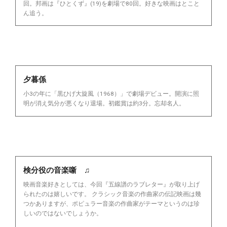
回。邦画は『ひとくず』(19)を劇場で80回。好きな映画はとこと
ん追う。
夕暮係
小3の年に「黒ひげ大旋風（1968）」で劇場デビュー。開演に照
明が消え気分が悪くなり退場。初鑑賞は約3分。忘却名人。
検分役の音楽噺 ♫
映画音楽好きとしては、今回『五線譜のラブレター』が取り上げ
られたのは嬉しいです。 クラシック音楽の作曲家の伝記映画は幾
つかありますが、ポピュラー音楽の作曲家がテーマというのは珍
しいのではないでしょうか。