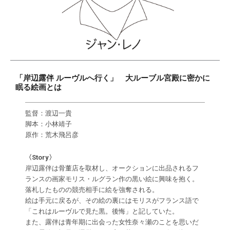
「岸辺露伴 ルーヴルへ行く」 大ルーブル宮殿に密かに
眠る絵画とは
監督：渡辺一貴
脚本：小林靖子
原作：荒木飛呂彦
〈Story〉
岸辺露伴は骨董店を取材し、オークションに出品されるフ
ランスの画家モリス・ルグラン作の黒い絵に興味を抱く。
落札したものの競売相手に絵を強奪される。
絵は手元に戻るが、その絵の裏にはモリスがフランス語で
「これはルーヴルで見た黒。後悔」と記していた。
また、露伴は青年期に出会った女性奈々瀬のことを思いだ