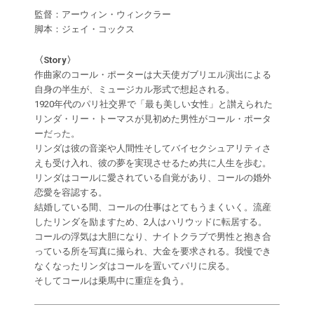
監督：アーウィン・ウィンクラー
脚本：ジェイ・コックス
〈Story〉
作曲家のコール・ポーターは大天使ガブリエル演出による
自身の半生が、ミュージカル形式で想起される。
1920年代のパリ社交界で「最も美しい女性」と讃えられた
リンダ・リー・トーマスが見初めた男性がコール・ポータ
ーだった。
リンダは彼の音楽や人間性そしてバイセクシュアリティさ
えも受け入れ、彼の夢を実現させるため共に人生を歩む。
リンダはコールに愛されている自覚があり、コールの婚外
恋愛を容認する。
結婚している間、コールの仕事はとてもうまくいく。流産
したリンダを励ますため、2人はハリウッドに転居する。
コールの浮気は大胆になり、ナイトクラブで男性と抱き合
っている所を写真に撮られ、大金を要求される。我慢でき
なくなったリンダはコールを置いてパリに戻る。
そしてコールは乗馬中に重症を負う。