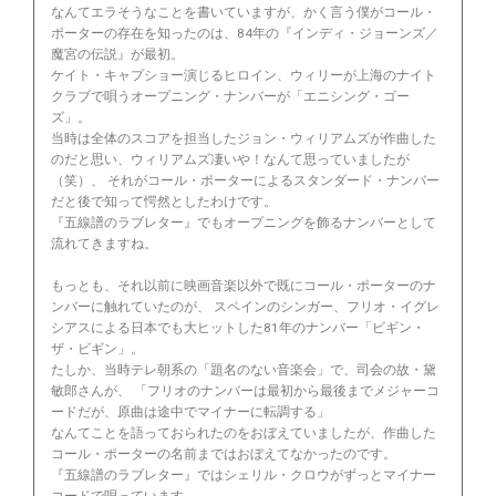
なんてエラそうなことを書いていますが、かく言う僕がコール・
ポーターの存在を知ったのは、84年の『インディ・ジョーンズ／
魔宮の伝説』が最初。
ケイト・キャプショー演じるヒロイン、ウィリーが上海のナイト
クラブで唄うオープニング・ナンバーが「エニシング・ゴー
ズ」。
当時は全体のスコアを担当したジョン・ウィリアムズが作曲した
のだと思い、ウィリアムズ凄いや！なんて思っていましたが
（笑）、 それがコール・ポーターによるスタンダード・ナンバー
だと後で知って愕然としたわけです。
『五線譜のラブレター』でもオープニングを飾るナンバーとして
流れてきますね。
もっとも、それ以前に映画音楽以外で既にコール・ポーターのナ
ンバーに触れていたのが、 スペインのシンガー、フリオ・イグレ
シアスによる日本でも大ヒットした81年のナンバー「ビギン・
ザ・ビギン」。
たしか、当時テレ朝系の「題名のない音楽会」で、司会の故・黛
敏郎さんが、 「フリオのナンバーは最初から最後までメジャーコ
ードだが、原曲は途中でマイナーに転調する」
なんてことを語っておられたのをおぼえていましたが、作曲した
コール・ポーターの名前まではおぼえてなかったのです。
『五線譜のラブレター』ではシェリル・クロウがずっとマイナー