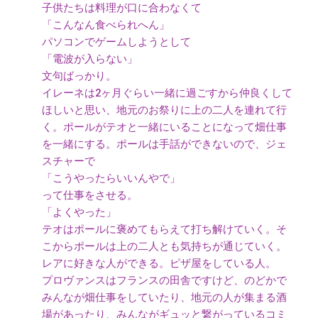
子供たちは料理が口に合わなくて
「こんなん食べられへん」
パソコンでゲームしようとして
「電波が入らない」
文句ばっかり。
イレーネは2ヶ月ぐらい一緒に過ごすから仲良くして
ほしいと思い、地元のお祭りに上の二人を連れて行
く。ポールがテオと一緒にいることになって畑仕事
を一緒にする。ポールは手話ができないので、ジェ
スチャーで
「こうやったらいいんやで」
って仕事をさせる。
「よくやった」
テオはポールに褒めてもらえて打ち解けていく。そ
こからポールは上の二人とも気持ちが通じていく。
レアに好きな人ができる。ピザ屋をしている人。
プロヴァンスはフランスの田舎ですけど、のどかで
みんなが畑仕事をしていたり、地元の人が集まる酒
場があったり、みんながギュッと繋がっているコミ