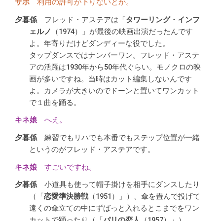
利用の許可が下りないとか。
フレッド・アステアは「
タワーリング・インフ
ェルノ
（1974）」が最後の映画出演だったんです
よ。年寄りだけどダンディーな役でした。
タップダンスではナンバーワン。フレッド・アステ
アの活躍は1930年から50年代ぐらい。モノクロの映
画が多いですね。当時はカット編集しないんです
よ。カメラが大きいのでドーンと置いてワンカット
で１曲を踊る。
へえ。
練習でもリハでも本番でもステップ位置が一緒
というのがフレッド・アステアです。
すごいですね。
小道具も使って帽子掛けを相手にダンスしたり
（「
恋愛準決勝戦
（1951）」）、傘を畳んで投げて
遠くの傘立ての中にずばっと入れるとこまでをワン
カットで踊ったり（「
パリの恋人
（1957）」）。