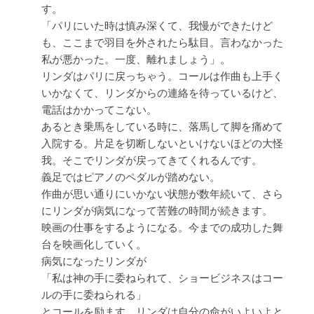
す。
「パリにいた時は慎み深くて、我慢ができたけど
も、ここまで羽目を外されたら駄目。言わなかった
私が悪かった。一度、離れましょう」。
リンダはパリに戻っちゃう。コールは作曲も上手く
いかなくて、リンダからの連絡を待っているけど、
電話はかかってこない。
あるとき乗馬をしている時に、落馬して脚を痛めて
入院する。片足を切断しないといけないほどの大怪
我。そこでリンダが戻ってきてくれるんです。
義足ではピアノのペダルが踏めない。
作曲が思い通りにいかない状態が数年続いて、さら
にリンダが病気になって苦難の時間が続きます。
映画の仕事をするようになる。今までの成功した舞
台を映画化していく。
病気になったリンダが
「私は神の手に委ねられて、ショービジネスはコー
ルの手に委ねられる」
とコールを励ます。リンダは自分の命がいよいよと