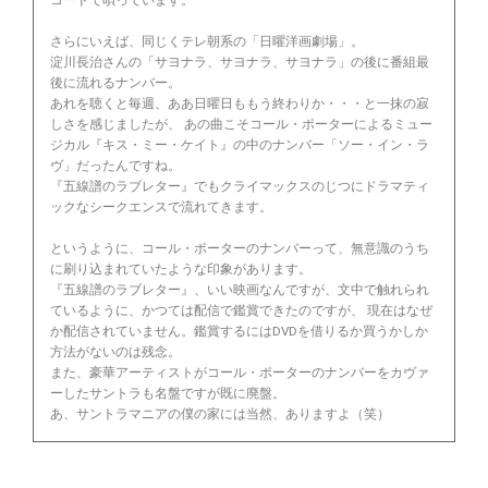
コードで唄っています。
さらにいえば、同じくテレ朝系の「日曜洋画劇場」。
淀川長治さんの「サヨナラ、サヨナラ、サヨナラ」の後に番組最
後に流れるナンバー。
あれを聴くと毎週、ああ日曜日ももう終わりか・・・と一抹の寂
しさを感じましたが、 あの曲こそコール・ポーターによるミュー
ジカル『キス・ミー・ケイト』の中のナンバー「ソー・イン・ラ
ヴ」だったんですね。
『五線譜のラブレター』でもクライマックスのじつにドラマティ
ックなシークエンスで流れてきます。
というように、コール・ポーターのナンバーって、無意識のうち
に刷り込まれていたような印象があります。
『五線譜のラブレター』、いい映画なんですが、文中で触れられ
ているように、かつては配信で鑑賞できたのですが、 現在はなぜ
か配信されていません。鑑賞するにはDVDを借りるか買うかしか
方法がないのは残念。
また、豪華アーティストがコール・ポーターのナンバーをカヴァ
ーしたサントラも名盤ですが既に廃盤。
あ、サントラマニアの僕の家には当然、ありますよ（笑）