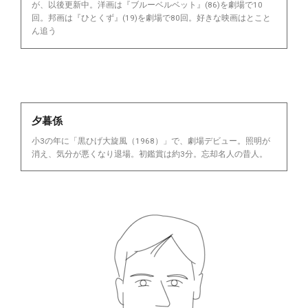
が、以後更新中。洋画は『ブルーベルベット』(86)を劇場で10
回。邦画は『ひとくず』(19)を劇場で80回。好きな映画はとこと
ん追う
夕暮係
小3の年に「黒ひげ大旋風（1968）」で、劇場デビュー。照明が
消え、気分が悪くなり退場。初鑑賞は約3分。忘却名人の昔人。