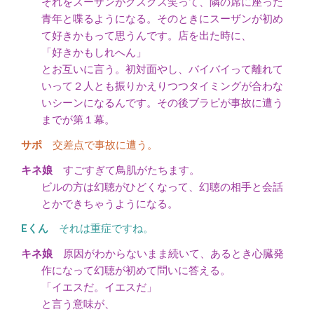
それをスーザンがクスクス笑って、隣の席に座った
青年と喋るようになる。そのときにスーザンが初め
て好きかもって思うんです。店を出た時に、
「好きかもしれへん」
とお互いに言う。初対面やし、バイバイって離れて
いって２人とも振りかえりつつタイミングが合わな
いシーンになるんです。その後ブラピが事故に遭う
までが第１幕。
交差点で事故に遭う。
すごすぎて鳥肌がたちます。
ビルの方は幻聴がひどくなって、幻聴の相手と会話
とかできちゃうようになる。
それは重症ですね。
原因がわからないまま続いて、あるとき心臓発
作になって幻聴が初めて問いに答える。
「イエスだ。イエスだ」
と言う意味が、