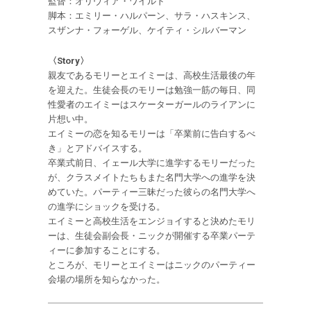
監督：オリヴィア・ワイルド
脚本：エミリー・ハルパーン、サラ・ハスキンス、
スザンナ・フォーゲル、ケイティ・シルバーマン
〈Story〉
親友であるモリーとエイミーは、高校生活最後の年
を迎えた。生徒会長のモリーは勉強一筋の毎日、同
性愛者のエイミーはスケーターガールのライアンに
片想い中。
エイミーの恋を知るモリーは「卒業前に告白するべ
き」とアドバイスする。
卒業式前日、イェール大学に進学するモリーだった
が、クラスメイトたちもまた名門大学への進学を決
めていた。パーティー三昧だった彼らの名門大学へ
の進学にショックを受ける。
エイミーと高校生活をエンジョイすると決めたモリ
ーは、生徒会副会長・ニックが開催する卒業パーテ
ィーに参加することにする。
ところが、モリーとエイミーはニックのパーティー
会場の場所を知らなかった。