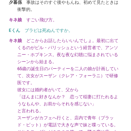
事故はそのすぐ後やもんね、初めて見たときは
衝撃的。
すごい飛び方。
ブラピは死ぬんですか。
どこからお話したらいいんでしょ。最初に出て
くるのがビル・パリッシュという経営者で、アンソ
ニー・ホプキンス。夜な夜な幻聴に悩まされている
シーンから始まる。
65歳の誕生日のパーティーを二人の娘が計画してい
て、次女がスーザン（クレア・フォーラニ）で研修
医です。
彼女には婚約者がいて、父から
「ほんまに好きなんか？ 恋って稲妻に打たれるよ
うなもんや、お前からそれを感じない」
と言われる。
スーザンがカフェへ行くと、店内で青年（ブラッ
ド・ピット）が電話で大きな声で妹と喋っている。