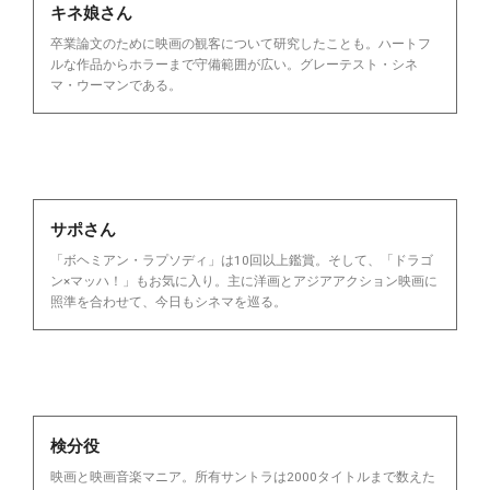
キネ娘さん
卒業論文のために映画の観客について研究したことも。ハートフ
ルな作品からホラーまで守備範囲が広い。グレーテスト・シネ
マ・ウーマンである。
サポさん
「ボヘミアン・ラプソディ」は10回以上鑑賞。そして、「ドラゴ
ン×マッハ！」もお気に入り。主に洋画とアジアアクション映画に
照準を合わせて、今日もシネマを巡る。
検分役
映画と映画音楽マニア。所有サントラは2000タイトルまで数えた