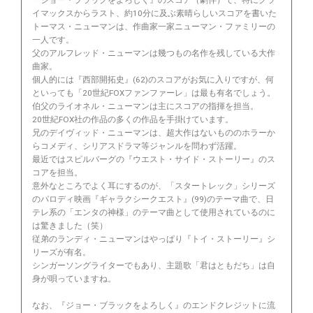
イマックスからラスト、約10分に及ぶ素晴らしいスコアを書いた
トーマス・ニューマンは、作曲家一家ニューマン・ファミリーの
一人です。
父のアルフレッド・ニューマンは幾つもの名作を残している大作
曲家。
個人的には『西部開拓史』(62)のスコアがお気に入りですが、何
といっても「20世紀FOXファンファーレ」は最も有名でしょう。
伯父のライオネル・ニューマンは主にスコアの指揮を担当。
20世紀FOX社の作品の多くの作品を手掛けています。
兄のデイヴィッド・ニューマンは、超大作はないもののホラーか
らコメディ、シリアスドラマ等ジャンルを問わず活躍。
最近ではスピルバーグの『ウエスト・サイド・ストーリー』のス
コアを担当。
意外なところでよく耳にするのが、「スタートレック」シリーズ
のパロディ映画『ギャラクシークエスト』(99)のテーマ曲で、日
テレ系の「エンタの神様」のテーマ曲として使用されているのに
は驚きました（笑）
従弟のランディ・ニューマンはやっぱり『トイ・ストーリー』シ
リーズが有名。
シンガーソングライターでもあり、主題歌「君はともだち」は自
身が唄っていますね。
なお、『ジョー・ブラックをよろしく』のエンドクレジットに流