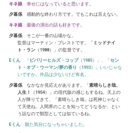
幸せにはなっていると思います。
感動的な終わり方です。でもこれは言えない。
最後の演出の話も好きです。
そこが一番の山場かな。
監督はマーティン・ブレストです。「
ミッドナイ
ト・ラン
（1988）」の監督です。
「
ビバリーヒルズ・コップ
（1985）」、「
セン
ト・オブ・ウーマン/夢の香り
（1993）」いいじゃな
いですか。作品は少ないけど有名。
なかなか見応えがあります。「
素晴らしき哉、
人生！
（1954）」の現代版の感じもするね。天上の
人が降りてきて、「素晴らしき哉」は死神じゃなく
て天使ね。人間界のことを知ってどうなるか、とい
う話なので類型としては似ているね。
観た気分になっちゃいました。