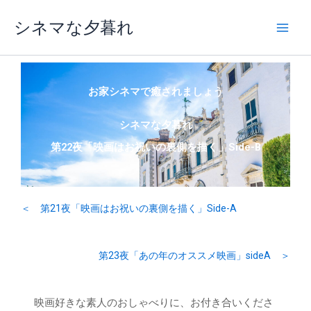
内
シネマな夕暮れ
容
を
ス
キ
ッ
お家シネマで癒されましょう
プ
シネマな夕暮れ
第22夜「映画はお祝いの裏側を描く」Side-B
＜ 第21夜「映画はお祝いの裏側を描く」Side-A
第23夜「あの年のオススメ映画」sideA ＞
映画好きな素人のおしゃべりに、お付き合いくださ