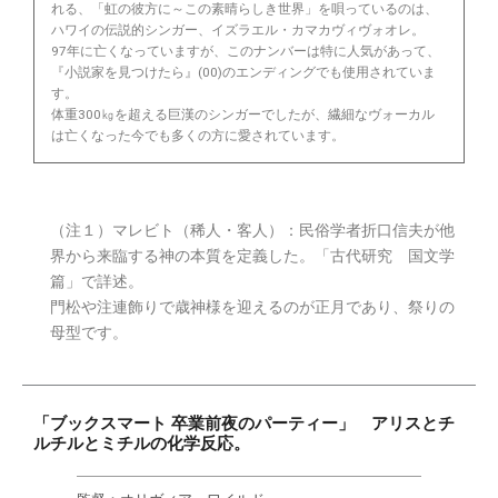
れる、「虹の彼方に～この素晴らしき世界」を唄っているのは、
ハワイの伝説的シンガー、イズラエル・カマカヴィヴォオレ。
97年に亡くなっていますが、このナンバーは特に人気があって、
『小説家を見つけたら』(00)のエンディングでも使用されていま
す。
体重300㎏を超える巨漢のシンガーでしたが、繊細なヴォーカル
は亡くなった今でも多くの方に愛されています。
（注１）マレビト（稀人・客人）：民俗学者折口信夫が他
界から来臨する神の本質を定義した。「古代研究 国文学
篇」で詳述。
門松や注連飾りで歳神様を迎えるのが正月であり、祭りの
母型です。
「ブックスマート 卒業前夜のパーティー」 アリスとチ
ルチルとミチルの化学反応。