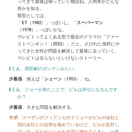
ってきて最後は帰っていく物語ね。人間界がどんな
所かを知る。
類型としては、
「
ET
（1982）」っぽいし、「
スーパーマン
（1978）」っぽいかな。
マレビトってよくある型で最近のドラマの「ファー
ストペンギン！（2022）」だと、さびれた漁村にや
ってきた女性が問題を解決して最後に去っていく。
マレビトは去らないといけないストーリー。
西部劇のガンマンみたい。
例えば「
シェーン
（1953）」ね。
ジョーが来たことで、ビルは幸せになるんです
か？
大きな問題を解決する。
スーザンのフィアンセのドリューがビルの会社と
別の会社との合併を進めているけど、ビルが反対し
ている。ビルがジョーを会議に連れてくるし、一体