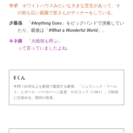
ホワイトハウスみたいな大きな芝生があって、そ
の前も広い庭園で皆さんがディナーをしている。
「
#Anything Goes
」をビッグバンドで演奏してい
たり、最後は「
#What a Wonderful World
」。
「大統領も呼ぶ」
って言っていましたよね。
Eくん
年間 120本以上を劇場で鑑賞する豪傑。「ジュラシック・ワール
ド」とポール・バーホーヘン監督「ロボコップ（1987）」で映画
に目覚める。期待の若者。