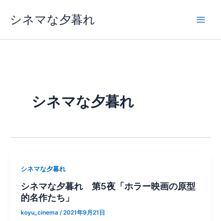
内
シネマな夕暮れ
容
を
ス
キ
ッ
プ
シネマな夕暮れ
シネマな夕暮れ
シネマな夕暮れ 第5夜「ホラー映画の原型
的名作たち」
koyu_cinema
/
2021年9月21日